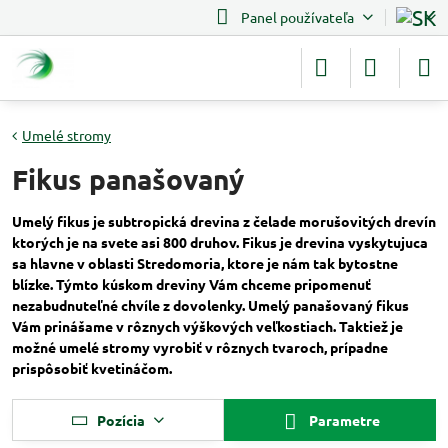
Panel používateľa
Umelé stromy
Fikus panašovaný
Umelý fikus je subtropická drevina z čelade morušovitých drevín
ktorých je na svete asi 800 druhov. Fikus je drevina vyskytujuca
sa hlavne v oblasti Stredomoria, ktore je nám tak bytostne
blízke. Týmto kúskom dreviny Vám chceme pripomenuť
nezabudnuteľné chvíle z dovolenky. Umelý panašovaný fikus
Vám prinášame v rôznych výškových veľkostiach. Taktiež je
možné umelé stromy vyrobiť v
rôznych tvaroch, prípadne
prispôsobiť kvetináčom.
Pozícia
Parametre