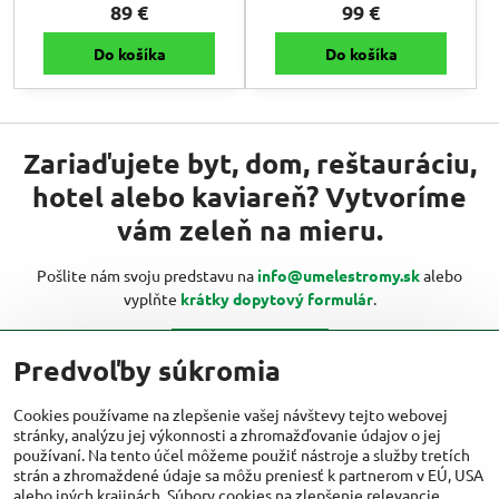
89 €
99 €
Do košíka
Do košíka
Zariaďujete byt, dom, reštauráciu,
hotel alebo kaviareň? Vytvoríme
vám zeleň na mieru.
Pošlite nám svoju predstavu na
info@umelestromy.sk
alebo
vyplňte
krátky dopytový formulár
.
Kontaktujte nás
Predvoľby súkromia
Cookies používame na zlepšenie vašej návštevy tejto webovej
stránky, analýzu jej výkonnosti a zhromažďovanie údajov o jej
Viac inšpirácií od umelestromy.sk nájdete
používaní. Na tento účel môžeme použiť nástroje a služby tretích
aj na:
strán a zhromaždené údaje sa môžu preniesť k partnerom v EÚ, USA
alebo iných krajinách. Súbory cookies na zlepšenie relevancie