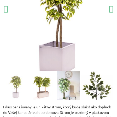
Fikus panašovaný je unikátny strom, ktorý bude slúžiť ako doplnok
do Vašej kancelárie alebo domova. Strom je osadený v plastovom