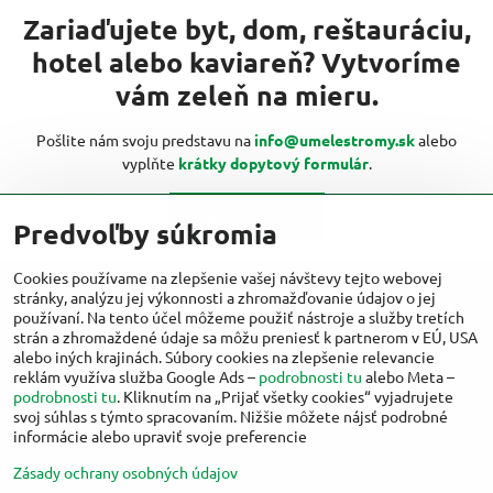
Zariaďujete byt, dom, reštauráciu,
hotel alebo kaviareň? Vytvoríme
vám zeleň na mieru.
Pošlite nám svoju predstavu na
info@umelestromy.sk
alebo
vyplňte
krátky dopytový formulár
.
Kontaktujte nás
Predvoľby súkromia
Cookies používame na zlepšenie vašej návštevy tejto webovej
stránky, analýzu jej výkonnosti a zhromažďovanie údajov o jej
Viac inšpirácií od umelestromy.sk nájdete
používaní. Na tento účel môžeme použiť nástroje a služby tretích
aj na:
strán a zhromaždené údaje sa môžu preniesť k partnerom v EÚ, USA
alebo iných krajinách. Súbory cookies na zlepšenie relevancie
reklám využíva služba Google Ads –
podrobnosti tu
alebo Meta –
Facebook
Instagram
podrobnosti tu
. Kliknutím na „Prijať všetky cookies“ vyjadrujete
svoj súhlas s týmto spracovaním. Nižšie môžete nájsť podrobné
informácie alebo upraviť svoje preferencie
Zásady ochrany osobných údajov
©
2026
Copyright