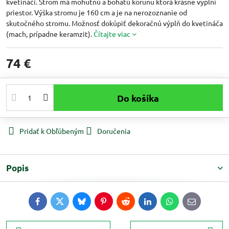
kvetináči. Strom má mohutnú a bohatú korunu ktorá krásne vyplní
priestor. Výška stromu je 160 cm a je na nerozoznanie od
skutočného stromu. Možnosť dokúpiť dekoračnú výplň do kvetináča
(mach, prípadne keramzit).
Čítajte viac
74 €
Do košíka
Pridať k Obľúbeným
Doručenia
Popis
Facebook
Twitter
Bluesky
Pinterest
Reddit
LinkedIn
WhatsApp
E-
mail