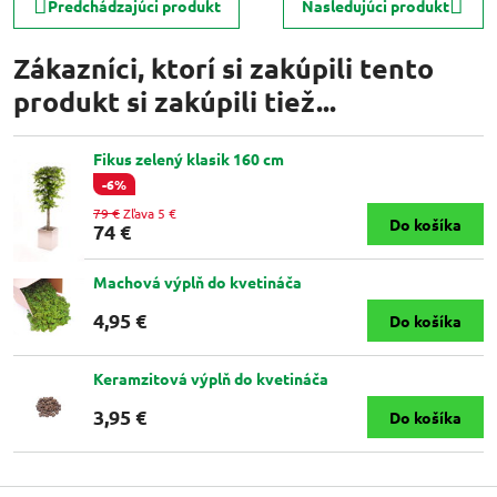
Predchádzajúci produkt
Nasledujúci produkt
Zákazníci, ktorí si zakúpili tento
produkt si zakúpili tiež...
Fikus zelený klasik 160 cm
-6%
79 €
Zľava 5 €
Do košíka
74 €
Machová výplň do kvetináča
4,95 €
Do košíka
Keramzitová výplň do kvetináča
3,95 €
Do košíka