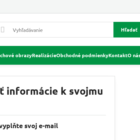
Hľadať
chové obrazy
Realizácie
Obchodné podmienky
Kontakt
O ná
ť informácie k svojmu
vyplňte svoj e-mail