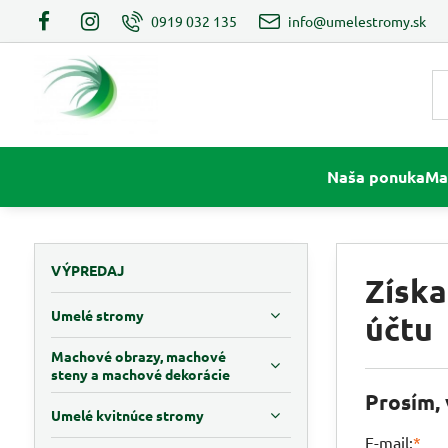
0919 032 135
info@umelestromy.sk
Naša ponuka
Ma
VÝPREDAJ
Získa
Umelé stromy
účtu
Machové obrazy, machové
steny a machové dekorácie
Prosím, 
Umelé kvitnúce stromy
E-mail:
*