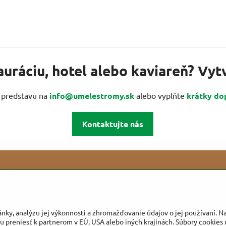
auráciu, hotel alebo kaviareň? Vy
u predstavu na
info@umelestromy.sk
alebo vyplňte
krátky do
Kontaktujte nás
aj na:
ánky, analýzu jej výkonnosti a zhromažďovanie údajov o jej používaní. 
u preniesť k partnerom v EÚ, USA alebo iných krajinách. Súbory cookies 