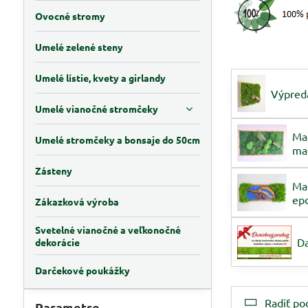
Ovocné stromy
Umelé zelené steny
Umelé lístie, kvety a girlandy
Výpred
Umelé vianočné stromčeky
Ma
Umelé stromčeky a bonsaje do 50cm
ma
Zásteny
Ma
ep
Zákazková výroba
Svetelné vianočné a veľkonočné
D
dekorácie
Darčekové poukážky
Radiť po
Parametre