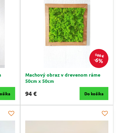
100 €
6%
m
Machový obraz v drevenom ráme
50cm x 50cm
94 €
ošíka
Do košíka