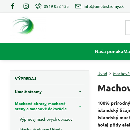
0919 032 135
info@umelestromy.sk
Naša ponuka
Ma
Úvod
Machové 
VÝPREDAJ
Machov
Umelé stromy
100% prírodný 
Machové obrazy, machové
steny a machové dekorácie
islandský lišaj
Islandský mach
Výpredaj machových obrazov
holej pôdy ale
Machové obrazy Lišaník