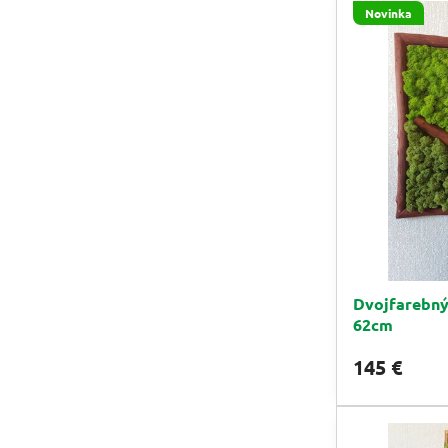
Novinka
Dvojfarebný
62cm
145 €