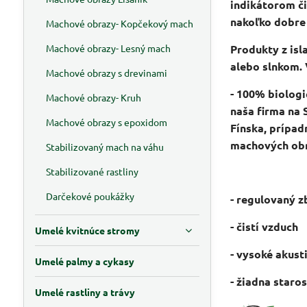
indikátorom č
nakoľko dobre
Machové obrazy- Kopčekový mach
Machové obrazy- Lesný mach
Produkty z isl
alebo slnkom.
Machové obrazy s drevinami
- 100% biolog
Machové obrazy- Kruh
naša firma na
Machové obrazy s epoxidom
Fínska, prípad
machových obr
Stabilizovaný mach na váhu
Stabilizované rastliny
Darčekové poukážky
- regulovaný z
- čistí vzduch
Umelé kvitnúce stromy
- vysoké akus
Umelé palmy a cykasy
- žiadna staro
Umelé rastliny a trávy