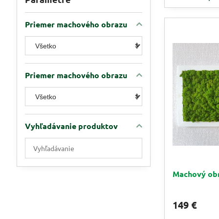
Priemer machového obrazu
Priemer machového obrazu
Vyhľadávanie produktov
Zadajte
požadovaný
rozmer-
Machový ob
výška,
farba,
druh
149 €
(napr.