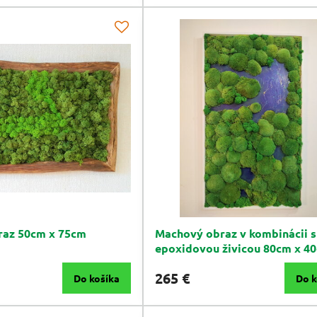
raz 50cm x 75cm
Machový obraz v kombinácii s
epoxidovou živicou 80cm x 4
265 €
Do košíka
Do k