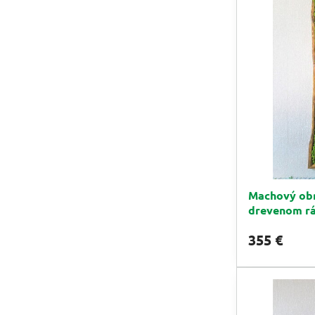
Machový ob
drevenom r
355 €