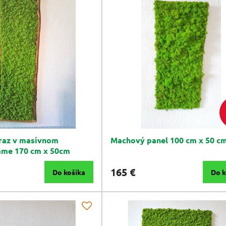
raz v masívnom
Machový panel 100 cm x 50 c
áme 170 cm x 50cm
165 €
Do košíka
Do k