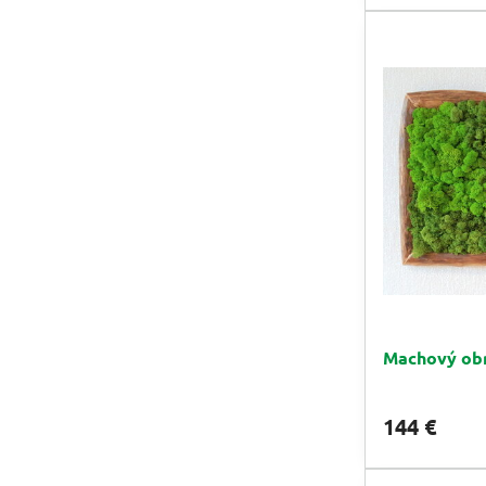
180cm,
borovica,...)
Machový ob
144 €