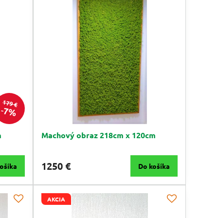
179 €
7%
m
Machový obraz 218cm x 120cm
1250 €
ošíka
Do košíka
AKCIA