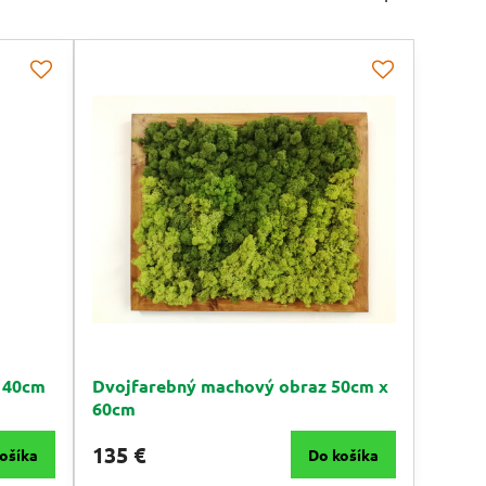
 40cm
Dvojfarebný machový obraz 50cm x
60cm
135 €
ošíka
Do košíka