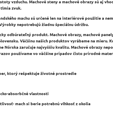
istoty vzduchu. Machové steny a machové obrazy sú aj vho
 tlmia zvuk.
andského machu sú určené len na interiérové použitie a n
 Výrobky nepotr
ebujú žiadnu špeciálnu údržbu.
icky odbúrateľný produkt.
Machové obrazy, machové panely
 Slovensku. Väčšinu našich produktov vyrábame
na mieru. K
ne Nórska zaručuje najvyššiu kvalitu. Machové obrazy nepo
azov používame vo väčšine prípadov čisto prírodné mater
ber, ktorý rešpektuje životné prostredie
ticko-absorbčné
vlastnosti
stlivosť- mach si berie potrebnú vlhkosť z okolia