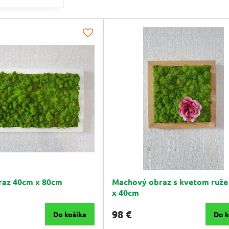
raz 40cm x 80cm
Machový obraz s kvetom ruže
x 40cm
98 €
Do košíka
Do k