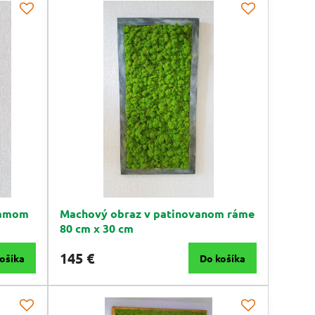
rámom
Machový obraz v patinovanom ráme
80 cm x 30 cm
145 €
ošíka
Do košíka