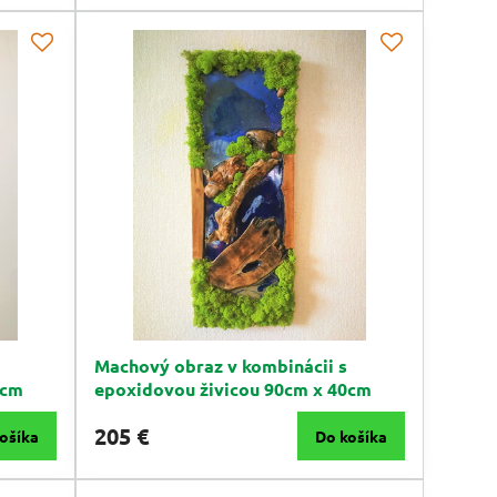
Machový obraz v kombinácii s
0cm
epoxidovou živicou 90cm x 40cm
205 €
ošíka
Do košíka