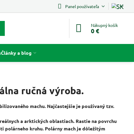
Panel používateľa
Nákupný košík
0 €
s
Články a blog
álna ručná výroba.
lizovaného machu. Najčastejšie je používaný tzv.
oreálnych a arktických oblastiach. Rastie na povrchu
sti polárneho kruhu. Polárny mach je dôležitým