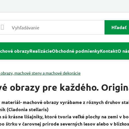
Hľadať
chové obrazy
Realizácie
Obchodné podmienky
Kontakt
O ná
obrazy, machové steny a machové dekorácie
é obrazy pre každého. Origin
materiál- machové obrazy vyrábame z rôznych druhov stabi
ník (Cladonia stellaris)
 sú krásne lišajníky, ktoré tvoria veľké plochy na zemi v b
bo štrku v čarovnej prírode severných lesov alebo v blízko