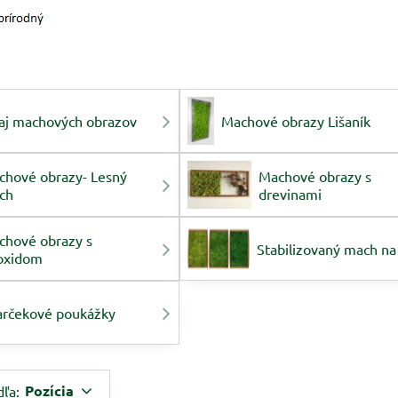
aj machových obrazov
Machové obrazy Lišaník
chové obrazy- Lesný
Machové obrazy s
ch
drevinami
chové obrazy s
Stabilizovaný mach na
oxidom
arčekové poukážky
Pozícia
dľa: