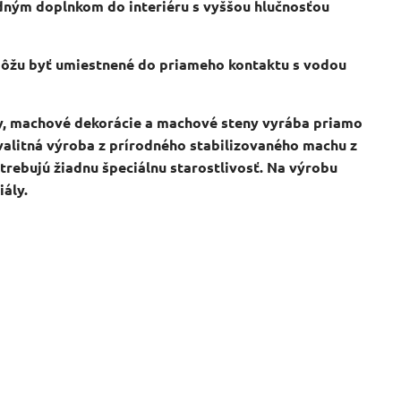
dným doplnkom do interiéru s vyššou hlučnosťou
emôžu byť umiestnené do priameho kontaktu s vodou
, machové dekorácie a machové steny vyrába priamo
valitná výroba z prírodného stabilizovaného machu z
trebujú žiadnu špeciálnu starostlivosť. Na výrobu
iály.