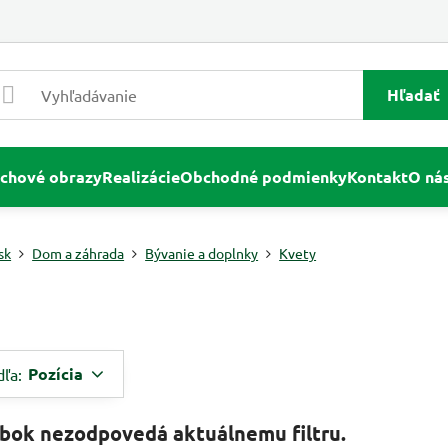
Hľadať
chové obrazy
Realizácie
Obchodné podmienky
Kontakt
O ná
sk
Dom a záhrada
Bývanie a doplnky
Kvety
Pozícia
dľa: