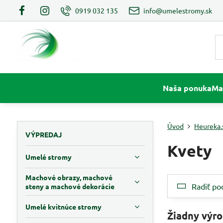
0919 032 135
info@umelestromy.sk
Naša ponuka
Ma
Úvod
Heureka.
VÝPREDAJ
Kvety
Umelé stromy
Machové obrazy, machové
Radiť po
steny a machové dekorácie
Umelé kvitnúce stromy