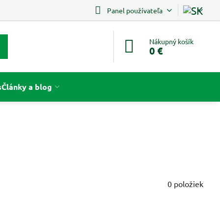
Panel používateľa
Nákupný košík
0 €
s
Články a blog
0
položiek