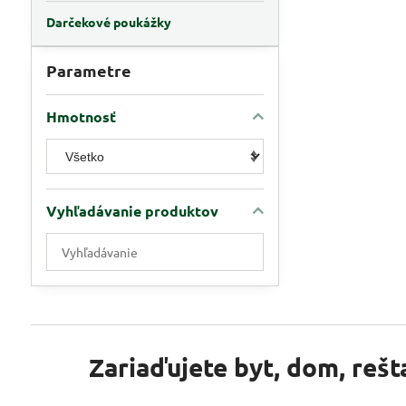
Darčekové poukážky
Parametre
Hmotnosť
Vyhľadávanie produktov
Zadajte
požadovaný
rozmer-
výška,
farba,
druh
Zariaďujete byt, dom, rešt
(napr.
180cm,