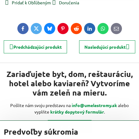
Pridať k Obľúbeným
Doručenia
Facebook
Twitter
Bluesky
Pinterest
Reddit
LinkedIn
WhatsApp
E-
mail
Predchádzajúci produkt
Nasledujúci produkt
Zariaďujete byt, dom, reštauráciu,
hotel alebo kaviareň? Vytvoríme
vám zeleň na mieru.
Pošlite nám svoju predstavu na
info@umelestromy.sk
alebo
vyplňte
krátky dopytový formulár
.
Kontaktujte nás
Predvoľby súkromia