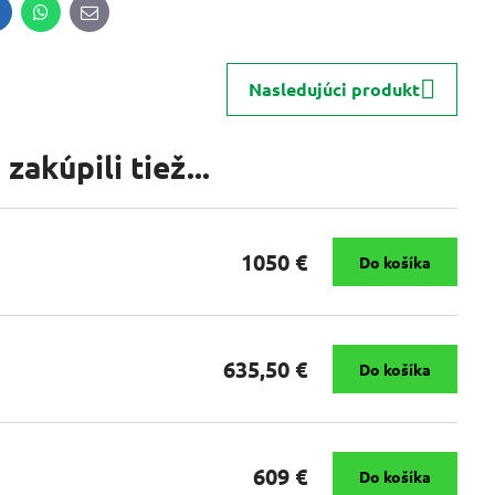
inkedIn
WhatsApp
E-
mail
Nasledujúci produkt
zakúpili tiež...
1050 €
Do košíka
635,50 €
Do košíka
609 €
Do košíka