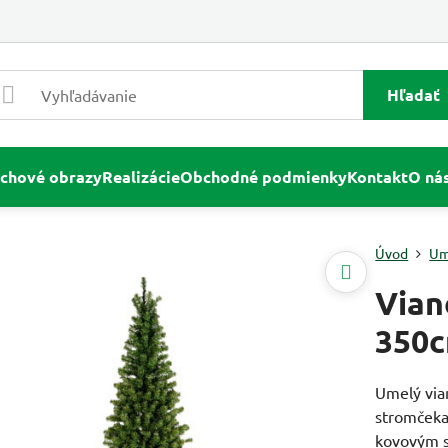
Hľadať
chové obrazy
Realizácie
Obchodné podmienky
Kontakt
O ná
Úvod
Um
Vian
350
Umelý via
stromčeka
kovovým s