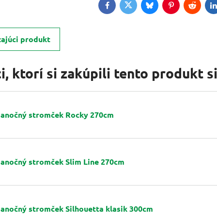
Facebook
Twitter
Bluesky
Pinterest
Reddit
L
ajúci produkt
, ktorí si zakúpili tento produkt si 
ianočný stromček Rocky 270cm
ianočný stromček Slim Line 270cm
ianočný stromček Silhouetta klasik 300cm