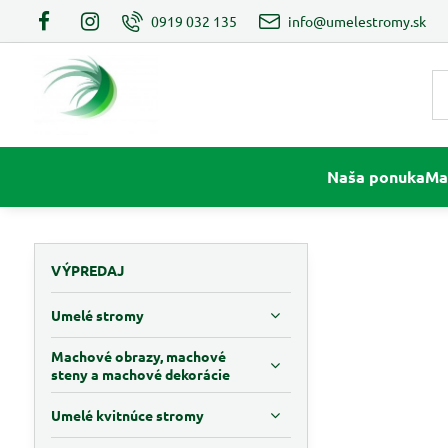
0919 032 135
info@umelestromy.sk
Naša ponuka
Ma
VÝPREDAJ
Umelé stromy
Machové obrazy, machové
steny a machové dekorácie
Umelé kvitnúce stromy