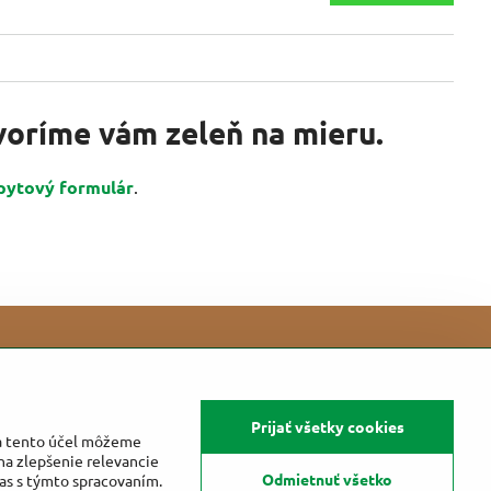
tvoríme vám zeleň na mieru.
pytový formulár
.
Prijať všetky cookies
Na tento účel môžeme
na zlepšenie relevancie
Odmietnuť všetko
las s týmto spracovaním.