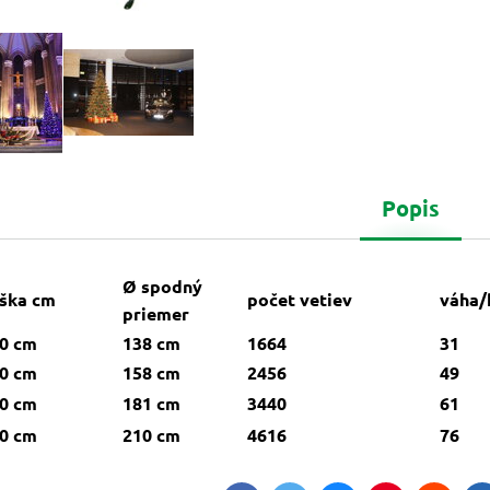
Popis
Ø spodný
ška cm
počet vetiev
váha/
priemer
0 cm
138 cm
1664
31
0 cm
158 cm
2456
49
0 cm
181 cm
3440
61
0 cm
210 cm
4616
76