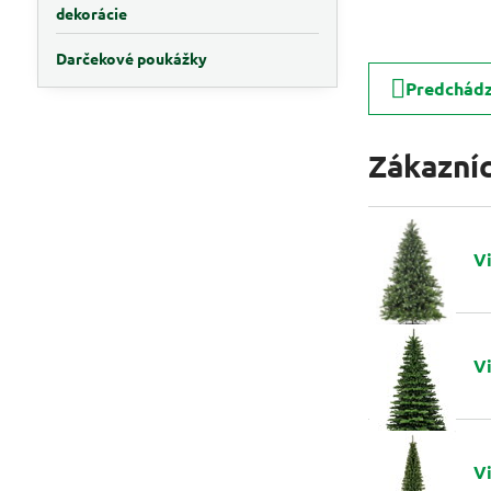
dekorácie
Darčekové poukážky
Predchádz
Zákazníci
V
V
V