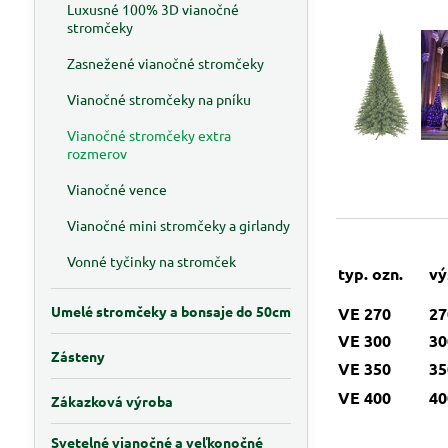
Luxusné 100% 3D vianočné
stromčeky
Zasnežené vianočné stromčeky
Vianočné stromčeky na pníku
Vianočné stromčeky extra
rozmerov
Vianočné vence
Vianočné mini stromčeky a girlandy
Vonné tyčinky na stromček
typ. ozn.
vý
Umelé stromčeky a bonsaje do 50cm
VE 270
27
VE 300
30
Zásteny
VE 350
35
VE 400
40
Zákazková výroba
Svetelné vianočné a veľkonočné