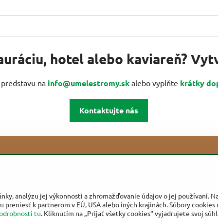
auráciu, hotel alebo kaviareň? Vy
u predstavu na
info@umelestromy.sk
alebo vyplňte
krátky do
Kontaktujte nás
aj na:
ánky, analýzu jej výkonnosti a zhromažďovanie údajov o jej používaní. 
u preniesť k partnerom v EÚ, USA alebo iných krajinách. Súbory cookies 
odrobnosti tu
. Kliknutím na „Prijať všetky cookies“ vyjadrujete svoj súh