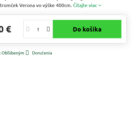
stromček Verona vo výške 400cm.
Čítajte viac
0 €
Do košíka
 k Obľúbeným
Doručenia