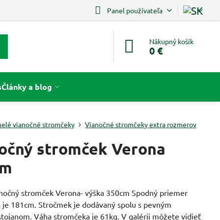
Panel používateľa
Nákupný košík
0 €
s
Články a blog
elé vianočné stromčeky
Vianočné stromčeky extra rozmerov
očný stromček Verona
cm
nočný stromček Verona- výška 350cm Spodný priemer
 je 181cm. Stročmek je dodávaný spolu s pevným
tojanom. Váha stromčeka je 61kg. V galérii môžete vidieť