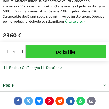
ihličím. Klasické ihličie sa nachádza vo vnútri vianočného
stromčeka. Vianočný stromček Rocky je možné objedať až do výšky
500cm. Spodný priemer stromčeka je 238cm, jeho váha je 73kg.
Stromček je dodávaný spolu s pevným kovovým stojanom. Doprava
po indivuduálnej dohode so zákazníkom.
Čítajte viac
2360 €
Do košíka
Pridať k Obľúbeným
Doručenia
Popis
Facebook
Twitter
Bluesky
Pinterest
Reddit
LinkedIn
WhatsApp
E-
mail