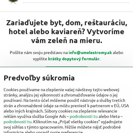
Zariaďujete byt, dom, reštauráciu,
hotel alebo kaviareň? Vytvoríme
vám zeleň na mieru.
Pošlite nám svoju predstavu na
info@umelestromy.sk
alebo
vyplňte
krátky dopytový formulár
.
Kontaktujte nás
Predvoľby súkromia
Cookies používame na zlepšenie vašej návštevy tejto webovej
stránky, analýzu jej výkonnosti a zhromažďovanie údajov o jej
Viac inšpirácií od umelestromy.sk nájdete
používaní. Na tento účel môžeme použiť nástroje a služby tretích
aj na:
strán a zhromaždené údaje sa môžu preniesť k partnerom v EÚ, USA
alebo iných krajinách. Súbory cookies na zlepšenie relevancie
reklám využíva služba Google Ads –
podrobnosti tu
alebo Meta –
Facebook
Instagram
podrobnosti tu
. Kliknutím na „Prijať všetky cookies“ vyjadrujete
svoj súhlas s týmto spracovaním. Nižšie môžete nájsť podrobné
informácie alebo upraviť svoje preferencie