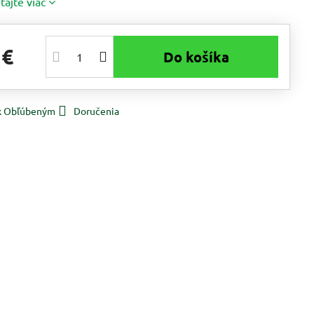
ítajte viac
 €
Do košíka
 k Obľúbeným
Doručenia