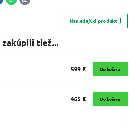
inkedIn
WhatsApp
E-
mail
Nasledujúci produkt
zakúpili tiež...
599 €
Do košíka
465 €
Do košíka