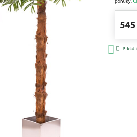
ponuky.
Č
545
Pridať