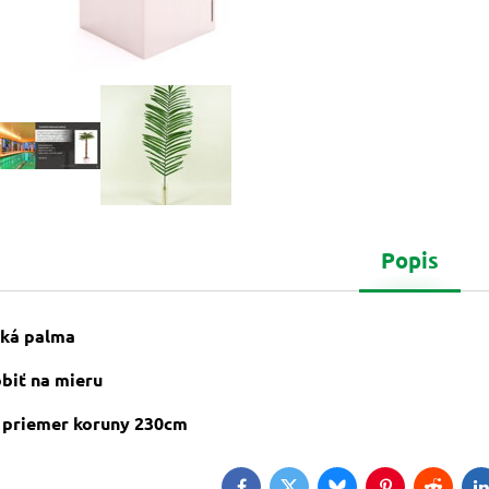
Popis
cká palma
biť na mieru
, priemer koruny 230cm