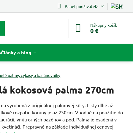
Panel používateľa
Nákupný košík
0 €
s
Články a blog
elé palmy, cykasy a banánovníky
á kokosová palma 270cm
a vyrobená z originálnej palmovej kôry. Listy dlhé až
lkové rozpätie koruny je až 230cm. Vhodné na použitie do
taurácii, vnútrorných bazénov a pod. Palma je osadená v
kvetináči. Prepravné na základe individuálnej cenovej