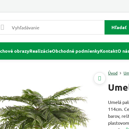
Hľadať
chové obrazy
Realizácie
Obchodné podmienky
Kontakt
O ná
Úvod
Um
Umel
Umelá palm
114cm. Ce
barov, reš
plastovom 