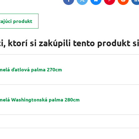
Facebook
Twitter
Bluesky
Pinterest
Reddit
L
ajúci produkt
, ktorí si zakúpili tento produkt si 
melá ďatlová palma 270cm
melá Washingtonská palma 280cm