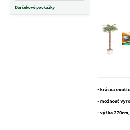
Darčekové poukážky
- krásna exoti
- možnosť vyro
- výška 270cm