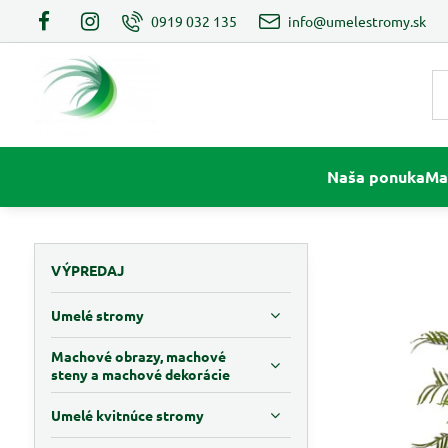
0919 032 135
info@umelestromy.sk
Naša ponuka
Ma
VÝPREDAJ
Umelé stromy
Machové obrazy, machové
steny a machové dekorácie
Umelé kvitnúce stromy