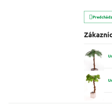
Predchádz
Zákazníci
U
U