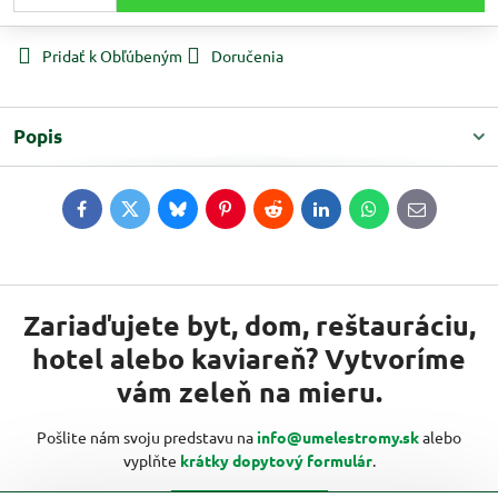
Pridať k Obľúbeným
Doručenia
Popis
Facebook
Twitter
Bluesky
Pinterest
Reddit
LinkedIn
WhatsApp
E-
mail
Zariaďujete byt, dom, reštauráciu,
hotel alebo kaviareň? Vytvoríme
vám zeleň na mieru.
Pošlite nám svoju predstavu na
info@umelestromy.sk
alebo
vyplňte
krátky dopytový formulár
.