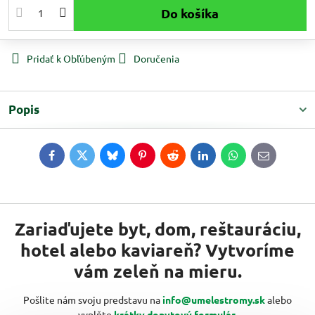
Do košíka
Pridať k Obľúbeným
Doručenia
Popis
Facebook
Twitter
Bluesky
Pinterest
Reddit
LinkedIn
WhatsApp
E-
mail
Zariaďujete byt, dom, reštauráciu,
hotel alebo kaviareň? Vytvoríme
vám zeleň na mieru.
Pošlite nám svoju predstavu na
info@umelestromy.sk
alebo
vyplňte
krátky dopytový formulár
.