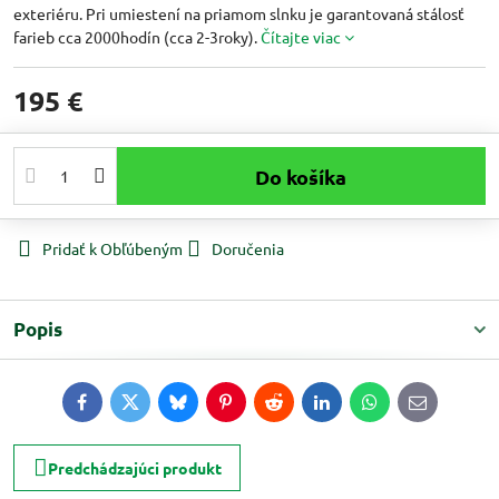
exteriéru. Pri umiestení na priamom slnku je garantovaná stálosť
farieb cca 2000hodín (cca 2-3roky).
Čítajte viac
195 €
Do košíka
Pridať k Obľúbeným
Doručenia
Popis
Facebook
Twitter
Bluesky
Pinterest
Reddit
LinkedIn
WhatsApp
E-
mail
Predchádzajúci produkt