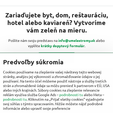
Zariaďujete byt, dom, reštauráciu,
hotel alebo kaviareň? Vytvoríme
vám zeleň na mieru.
Pošlite nám svoju predstavu na
info@umelestromy.sk
alebo
vyplňte
krátky dopytový formulár
.
Kontaktujte nás
Predvoľby súkromia
Cookies používame na zlepšenie vašej návštevy tejto webovej
stránky, analýzu jej výkonnosti a zhromažďovanie údajov o jej
Viac inšpirácií od umelestromy.sk nájdete
používaní. Na tento účel môžeme použiť nástroje a služby tretích
aj na:
strán a zhromaždené údaje sa môžu preniesť k partnerom v EÚ, USA
alebo iných krajinách. Súbory cookies na zlepšenie relevancie
reklám využíva služba Google Ads –
podrobnosti tu
alebo Meta –
Facebook
Instagram
podrobnosti tu
. Kliknutím na „Prijať všetky cookies“ vyjadrujete
svoj súhlas s týmto spracovaním. Nižšie môžete nájsť podrobné
informácie alebo upraviť svoje preferencie