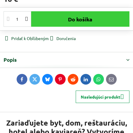
Do košíka
Pridať k Obľúbeným
Doručenia
Popis
Facebook
Twitter
Bluesky
Pinterest
Reddit
LinkedIn
WhatsApp
E-
mail
Nasledujúci produkt
Zariaďujete byt, dom, reštauráciu,
hotel alebo kaviareň? Vytvoríme