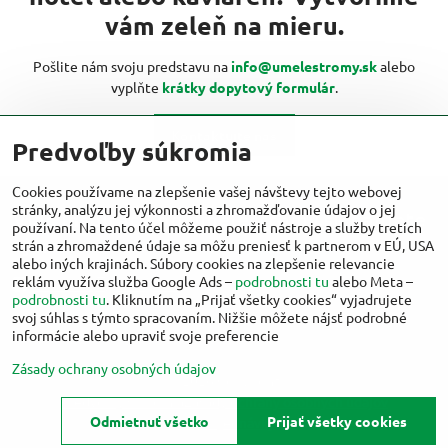
vám zeleň na mieru.
Pošlite nám svoju predstavu na
info@umelestromy.sk
alebo
vyplňte
krátky dopytový formulár
.
Kontaktujte nás
Predvoľby súkromia
Cookies používame na zlepšenie vašej návštevy tejto webovej
stránky, analýzu jej výkonnosti a zhromažďovanie údajov o jej
Viac inšpirácií od umelestromy.sk nájdete
používaní. Na tento účel môžeme použiť nástroje a služby tretích
aj na:
strán a zhromaždené údaje sa môžu preniesť k partnerom v EÚ, USA
alebo iných krajinách. Súbory cookies na zlepšenie relevancie
reklám využíva služba Google Ads –
podrobnosti tu
alebo Meta –
Facebook
Instagram
podrobnosti tu
. Kliknutím na „Prijať všetky cookies“ vyjadrujete
svoj súhlas s týmto spracovaním. Nižšie môžete nájsť podrobné
informácie alebo upraviť svoje preferencie
Zásady ochrany osobných údajov
©
2026
Copyright
Predvoľby súkromia
Zásady ochrany osobných údajov
Odmietnuť všetko
Prijať všetky cookies
Stav objednávky