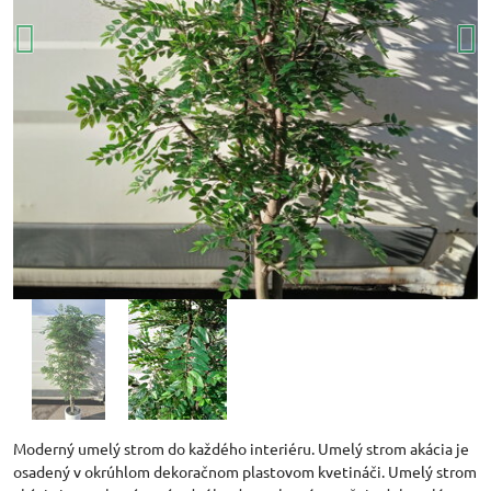
Moderný umelý strom do každého interiéru. Umelý strom akácia je
osadený v okrúhlom dekoračnom plastovom kvetináči. Umelý strom