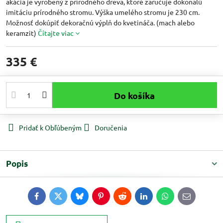
akácia je vyrobený z prírodného dreva, ktoré zaručuje dokonalú
imitáciu prírodného stromu. Výška umelého stromu je 230 cm.
Možnosť dokúpiť dekoračnú výplň do kvetináča. (mach alebo
keramzit)
Čítajte viac
335 €
Do košíka
Pridať k Obľúbeným
Doručenia
Popis
Facebook
Twitter
Bluesky
Pinterest
Reddit
LinkedIn
WhatsApp
E-
mail