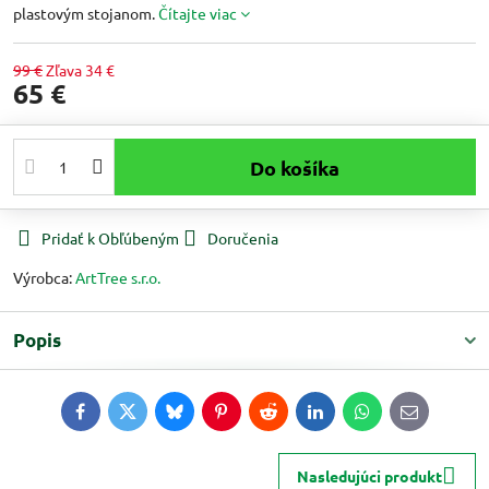
plastovým stojanom.
Čítajte viac
99 €
Zľava
34 €
65 €
Do košíka
Pridať k Obľúbeným
Doručenia
Výrobca:
ArtTree s.r.o.
Popis
Facebook
Twitter
Bluesky
Pinterest
Reddit
LinkedIn
WhatsApp
E-
mail
Nasledujúci produkt