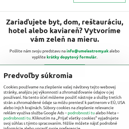
Zariaďujete byt, dom, reštauráciu,
hotel alebo kaviareň? Vytvoríme
vám zeleň na mieru.
Pošlite nám svoju predstavu na
info@umelestromy.sk
alebo
vyplňte
krátky dopytový formulár
.
Kontaktujte nás
Predvoľby súkromia
Cookies používame na zlepšenie vašej návštevy tejto webovej
stránky, analýzu jej výkonnosti a zhromažďovanie údajov o jej
Viac inšpirácií od umelestromy.sk nájdete
používaní. Na tento účel môžeme použiť nástroje a služby tretích
aj na:
strán a zhromaždené údaje sa môžu preniesť k partnerom v EÚ, USA
alebo iných krajinách. Súbory cookies na zlepšenie relevancie
reklám využíva služba Google Ads –
podrobnosti tu
alebo Meta –
Facebook
Instagram
podrobnosti tu
. Kliknutím na „Prijať všetky cookies“ vyjadrujete
svoj súhlas s týmto spracovaním. Nižšie môžete nájsť podrobné
informácie alebo upraviť svoje preferencie