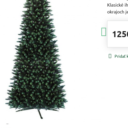
Klasické i
okrajoch j
125
Pridať