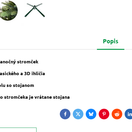
Popis
vianočný stromček
asického a 3D ihličia
olu so stojanom
o stromčeka je vrátane stojana
Facebook
Twitter
Bluesky
Pinterest
Reddit
L