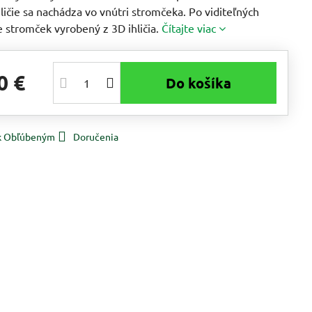
hličie sa nachádza vo vnútri stromčeka. Po viditeľných
e stromček vyrobený z 3D ihličia.
Čítajte viac
0 €
Do košíka
 k Obľúbeným
Doručenia