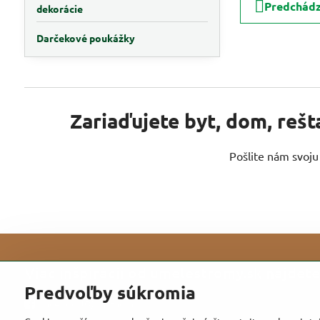
Predchádz
dekorácie
Darčekové poukážky
Zariaďujete byt, dom, rešt
Pošlite nám svoj
Viac inšpirácií od umelestromy.sk nájdete 
Predvoľby súkromia
Facebook
Instagram