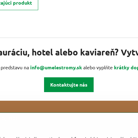
ajúci produkt
auráciu, hotel alebo kaviareň? Vy
u predstavu na
info@umelestromy.sk
alebo vyplňte
krátky do
Kontaktujte nás
aj na: