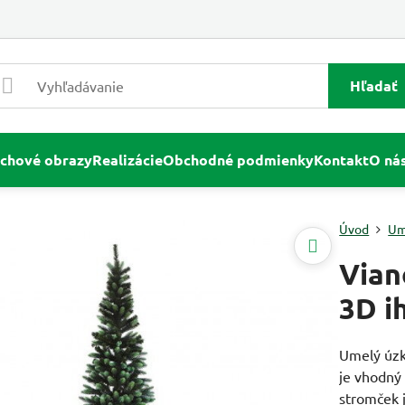
Hľadať
chové obrazy
Realizácie
Obchodné podmienky
Kontakt
O ná
Úvod
Um
Vian
3D i
Umelý úzk
je vhodný
stromček j