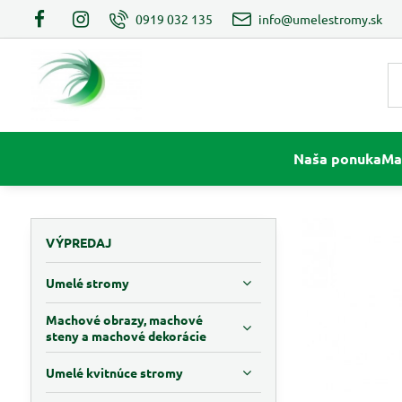
0919 032 135
info@umelestromy.sk
Naša ponuka
Ma
VÝPREDAJ
Umelé stromy
Machové obrazy, machové
steny a machové dekorácie
Umelé kvitnúce stromy