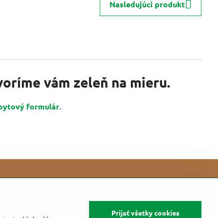
Nasledujúci produkt
tvoríme vám zeleň na mieru.
pytový formulár
.
Prijať všetky cookies