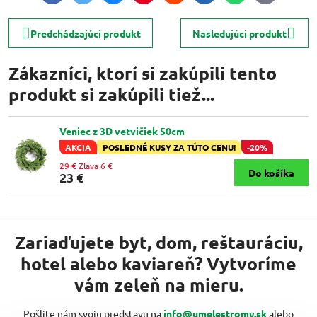
mail
Predchádzajúci produkt
Nasledujúci produkt
Zákazníci, ktorí si zakúpili tento
produkt si zakúpili tiež...
Veniec z 3D vetvičiek 50cm
AKCIA
POSLEDNÉ KUSY ZA TÚTO CENU!
-20%
29 €
Zľava 6 €
Do košíka
23 €
Zariaďujete byt, dom, reštauráciu,
hotel alebo kaviareň? Vytvoríme
vám zeleň na mieru.
Pošlite nám svoju predstavu na
info@umelestromy.sk
alebo