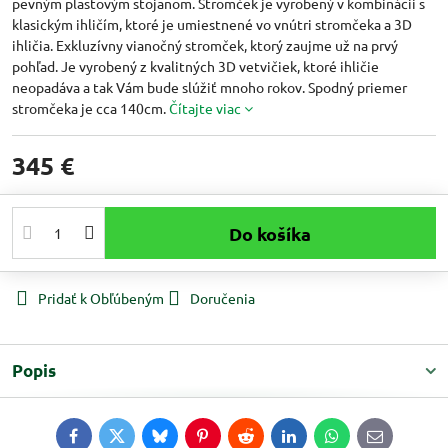
pevným plastovým stojanom. Stromček je vyrobený v kombinácii s
klasickým ihličím, ktoré je umiestnené vo vnútri stromčeka a 3D
ihličia. Exkluzívny vianočný stromček, ktorý zaujme už na prvý
pohľad. Je vyrobený z kvalitných 3D vetvičiek, ktoré ihličie
neopadáva a tak Vám bude slúžiť mnoho rokov. Spodný priemer
stromčeka je cca 140cm.
Čítajte viac
345 €
Do košíka
Pridať k Obľúbeným
Doručenia
Popis
Facebook
Twitter
Bluesky
Pinterest
Reddit
LinkedIn
WhatsApp
E-