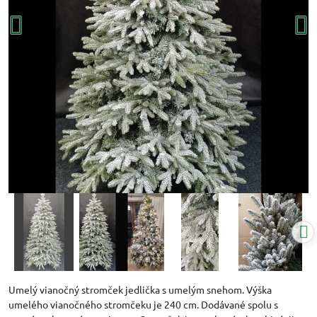
Umelý vianočný stromček jedlička s umelým snehom. Výška
umelého vianočného stromčeku je 240 cm. Dodávané spolu s