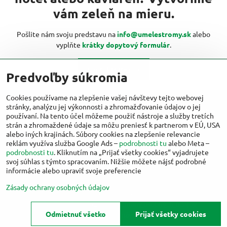
vám zeleň na mieru.
Pošlite nám svoju predstavu na
info@umelestromy.sk
alebo
vyplňte
krátky dopytový formulár
.
Kontaktujte nás
Predvoľby súkromia
Cookies používame na zlepšenie vašej návštevy tejto webovej
stránky, analýzu jej výkonnosti a zhromažďovanie údajov o jej
Viac inšpirácií od umelestromy.sk nájdete
používaní. Na tento účel môžeme použiť nástroje a služby tretích
aj na:
strán a zhromaždené údaje sa môžu preniesť k partnerom v EÚ, USA
alebo iných krajinách. Súbory cookies na zlepšenie relevancie
reklám využíva služba Google Ads –
podrobnosti tu
alebo Meta –
Facebook
Instagram
podrobnosti tu
. Kliknutím na „Prijať všetky cookies“ vyjadrujete
svoj súhlas s týmto spracovaním. Nižšie môžete nájsť podrobné
informácie alebo upraviť svoje preferencie
Zásady ochrany osobných údajov
©
2026
Copyright
Predvoľby súkromia
Zásady ochrany osobných údajov
Odmietnuť všetko
Prijať všetky cookies
Stav objednávky