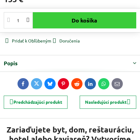
Do košíka
Pridať k Obľúbeným
Doručenia
Popis
Facebook
Twitter
Bluesky
Pinterest
Reddit
LinkedIn
WhatsApp
E-
mail
Predchádzajúci produkt
Nasledujúci produkt
Zariaďujete byt, dom, reštauráciu,
hotel alebo kaviareň? Vytvoríme