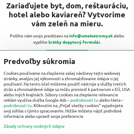
Zariaďujete byt, dom, reštauráciu,
hotel alebo kaviareň? Vytvoríme
vám zeleň na mieru.
Pošlite nám svoju predstavu na
info@umelestromy.sk
alebo
vyplňte
krátky dopytový formulár
.
Kontaktujte nás
Predvoľby súkromia
Cookies používame na zlepšenie vašej návštevy tejto webovej
stránky, analýzu jej výkonnosti a zhromažďovanie údajov o jej
Viac inšpirácií od umelestromy.sk nájdete
používaní. Na tento účel môžeme použiť nástroje a služby tretích
aj na:
strán a zhromaždené údaje sa môžu preniesť k partnerom v EÚ, USA
alebo iných krajinách. Súbory cookies na zlepšenie relevancie
reklám využíva služba Google Ads –
podrobnosti tu
alebo Meta –
Facebook
Instagram
podrobnosti tu
. Kliknutím na „Prijať všetky cookies“ vyjadrujete
svoj súhlas s týmto spracovaním. Nižšie môžete nájsť podrobné
informácie alebo upraviť svoje preferencie
Zásady ochrany osobných údajov
©
2026
Copyright