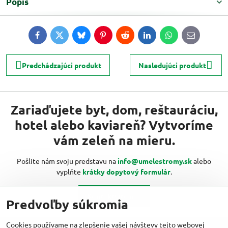
Popis
Facebook
Twitter
Bluesky
Pinterest
Reddit
LinkedIn
WhatsApp
E-
mail
Predchádzajúci produkt
Nasledujúci produkt
Zariaďujete byt, dom, reštauráciu,
hotel alebo kaviareň? Vytvoríme
vám zeleň na mieru.
Pošlite nám svoju predstavu na
info@umelestromy.sk
alebo
vyplňte
krátky dopytový formulár
.
Kontaktujte nás
Predvoľby súkromia
Cookies používame na zlepšenie vašej návštevy tejto webovej