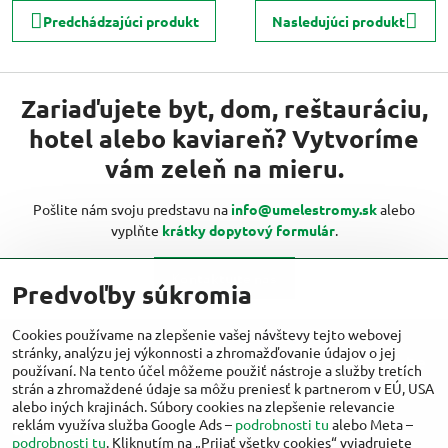
Predchádzajúci produkt
Nasledujúci produkt
Zariaďujete byt, dom, reštauráciu,
hotel alebo kaviareň? Vytvoríme
vám zeleň na mieru.
Pošlite nám svoju predstavu na
info@umelestromy.sk
alebo
vyplňte
krátky dopytový formulár
.
Kontaktujte nás
Predvoľby súkromia
Cookies používame na zlepšenie vašej návštevy tejto webovej
stránky, analýzu jej výkonnosti a zhromažďovanie údajov o jej
Viac inšpirácií od umelestromy.sk nájdete
používaní. Na tento účel môžeme použiť nástroje a služby tretích
aj na:
strán a zhromaždené údaje sa môžu preniesť k partnerom v EÚ, USA
alebo iných krajinách. Súbory cookies na zlepšenie relevancie
reklám využíva služba Google Ads –
podrobnosti tu
alebo Meta –
Facebook
Instagram
podrobnosti tu
. Kliknutím na „Prijať všetky cookies“ vyjadrujete