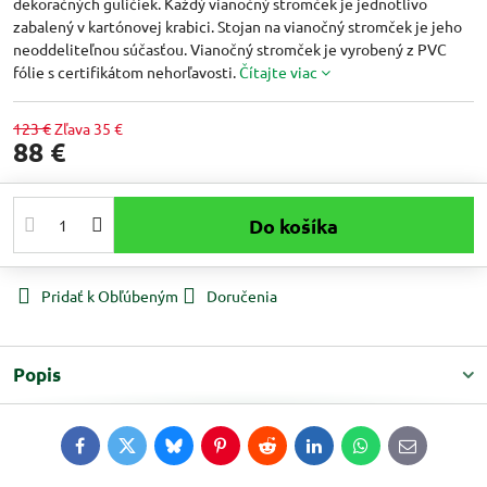
dekoračných guličiek. Každý vianočný stromček je jednotlivo
zabalený v kartónovej krabici. Stojan na vianočný stromček je jeho
neoddeliteľnou súčasťou. Vianočný stromček je vyrobený z PVC
fólie s certifikátom nehorľavosti.
Čítajte viac
123 €
Zľava
35 €
88 €
Do košíka
Pridať k Obľúbeným
Doručenia
Popis
Facebook
Twitter
Bluesky
Pinterest
Reddit
LinkedIn
WhatsApp
E-
mail