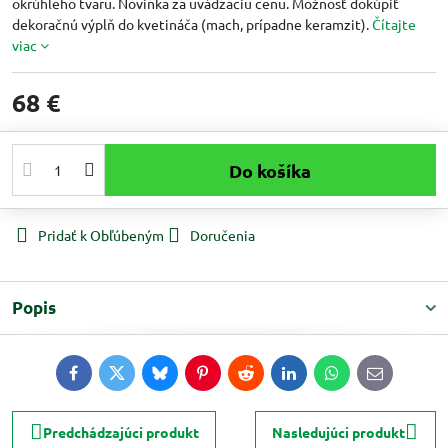
okrúhleho tvaru. Novinka za uvádzaciu cenu. Možnosť dokúpiť
dekoračnú výplň do kvetináča (mach, prípadne keramzit).
Čítajte
viac
68 €
Do košíka
Pridať k Obľúbeným
Doručenia
Popis
Facebook
Twitter
Bluesky
Pinterest
Reddit
LinkedIn
WhatsApp
E-
mail
Predchádzajúci produkt
Nasledujúci produkt