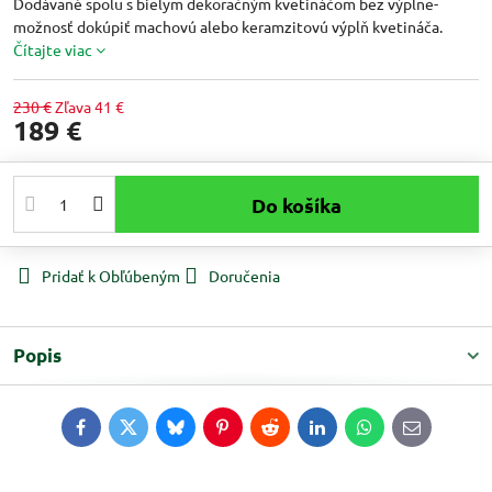
Dodávané spolu s bielym dekoračným kvetináčom bez výplne-
možnosť dokúpiť machovú alebo keramzitovú výplň kvetináča.
Čítajte viac
230 €
Zľava
41 €
189 €
Do košíka
Pridať k Obľúbeným
Doručenia
Popis
Facebook
Twitter
Bluesky
Pinterest
Reddit
LinkedIn
WhatsApp
E-
mail