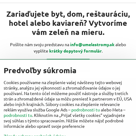
Zariaďujete byt, dom, reštauráciu,
hotel alebo kaviareň? Vytvoríme
vám zeleň na mieru.
Pošlite nám svoju predstavu na
info@umelestromy.sk
alebo
vyplňte
krátky dopytový formulár
.
Kontaktujte nás
Predvoľby súkromia
Cookies používame na zlepšenie vašej návštevy tejto webovej
stránky, analýzu jej výkonnosti a zhromažďovanie údajov o jej
Viac inšpirácií od umelestromy.sk nájdete
používaní. Na tento účel môžeme použiť nástroje a služby tretích
aj na:
strán a zhromaždené údaje sa môžu preniesť k partnerom v EÚ, USA
alebo iných krajinách. Súbory cookies na zlepšenie relevancie
reklám využíva služba Google Ads –
podrobnosti tu
alebo Meta –
Facebook
Instagram
podrobnosti tu
. Kliknutím na „Prijať všetky cookies“ vyjadrujete
svoj súhlas s týmto spracovaním. Nižšie môžete nájsť podrobné
informácie alebo upraviť svoje preferencie