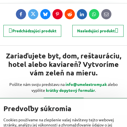
Facebook
Twitter
Bluesky
Pinterest
Reddit
LinkedIn
WhatsApp
E-
mail
Predchádzajúci produkt
Nasledujúci produkt
Zariaďujete byt, dom, reštauráciu,
hotel alebo kaviareň? Vytvoríme
vám zeleň na mieru.
Pošlite nám svoju predstavu na
info@umelestromy.sk
alebo
vyplňte
krátky dopytový formulár
.
Kontaktujte nás
Predvoľby súkromia
Cookies používame na zlepšenie vašej návštevy tejto webovej
stránky, analýzu jej výkonnosti a zhromažďovanie údajov o jej