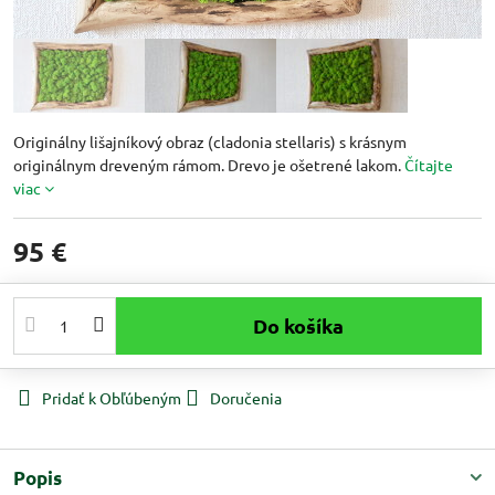
Originálny lišajníkový obraz (cladonia stellaris) s krásnym
originálnym dreveným rámom. Drevo je ošetrené lakom.
Čítajte
viac
95 €
Do košíka
Pridať k Obľúbeným
Doručenia
Popis