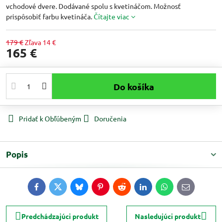
vchodové dvere. Dodávané spolu s kvetináčom. Možnosť
prispôsobiť farbu kvetináča.
Čítajte viac
179 €
Zľava
14 €
165 €
Do košíka
Pridať k Obľúbeným
Doručenia
Popis
Facebook
Twitter
Bluesky
Pinterest
Reddit
LinkedIn
WhatsApp
E-
mail
Predchádzajúci produkt
Nasledujúci produkt