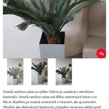
7%
Umelá rastlina cykas vo výške 160cm je osadený v okrúhlom
kvetináči. Umelá rastlina cykas má dĺžku samotných listov cca
90cm. Rastlinu je možné umiestniť v interiéri, ale aj exteriéri.
Vhodné ako dekorácia k bazénom, prípadne na terasu alebo pred