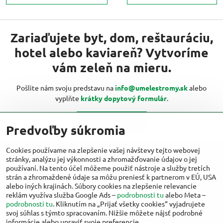
Zariaďujete byt, dom, reštauráciu,
hotel alebo kaviareň? Vytvoríme
vám zeleň na mieru.
Pošlite nám svoju predstavu na
info@umelestromy.sk
alebo
vyplňte
krátky dopytový formulár
.
Kontaktujte nás
Predvoľby súkromia
Cookies používame na zlepšenie vašej návštevy tejto webovej
stránky, analýzu jej výkonnosti a zhromažďovanie údajov o jej
Viac inšpirácií od umelestromy.sk nájdete
používaní. Na tento účel môžeme použiť nástroje a služby tretích
aj na:
strán a zhromaždené údaje sa môžu preniesť k partnerom v EÚ, USA
alebo iných krajinách. Súbory cookies na zlepšenie relevancie
reklám využíva služba Google Ads –
podrobnosti tu
alebo Meta –
Facebook
Instagram
podrobnosti tu
. Kliknutím na „Prijať všetky cookies“ vyjadrujete
svoj súhlas s týmto spracovaním. Nižšie môžete nájsť podrobné
informácie alebo upraviť svoje preferencie