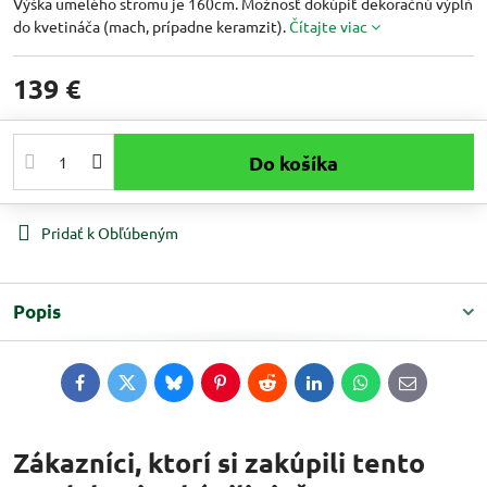
Výška umelého stromu je 160cm. Možnosť dokúpiť dekoračnú výplň
do kvetináča (mach, prípadne keramzit).
Čítajte viac
139 €
Do košíka
Pridať k Obľúbeným
Popis
Facebook
Twitter
Bluesky
Pinterest
Reddit
LinkedIn
WhatsApp
E-
mail
Zákazníci, ktorí si zakúpili tento