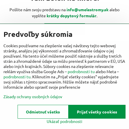
Pošlite nám svoju predstavu na
info@umelestromy.sk
alebo
vyplňte
krátky dopytový formulár
.
Kontaktujte nás
Predvoľby súkromia
Cookies používame na zlepšenie vašej návštevy tejto webovej
stránky, analýzu jej výkonnosti a zhromažďovanie údajov o jej
Viac inšpirácií od umelestromy.sk nájdete
používaní. Na tento účel môžeme použiť nástroje a služby tretích
aj na:
strán a zhromaždené údaje sa môžu preniesť k partnerom v EÚ, USA
alebo iných krajinách. Súbory cookies na zlepšenie relevancie
reklám využíva služba Google Ads –
podrobnosti tu
alebo Meta –
Facebook
Instagram
podrobnosti tu
. Kliknutím na „Prijať všetky cookies“ vyjadrujete
svoj súhlas s týmto spracovaním. Nižšie môžete nájsť podrobné
informácie alebo upraviť svoje preferencie
Zásady ochrany osobných údajov
©
2026
Copyright
Predvoľby súkromia
Zásady ochrany osobných údajov
Odmietnuť všetko
Prijať všetky cookies
Stav objednávky
Ukázať podrobnosti
Vytvorené pomocou:
BiznisWeb.sk