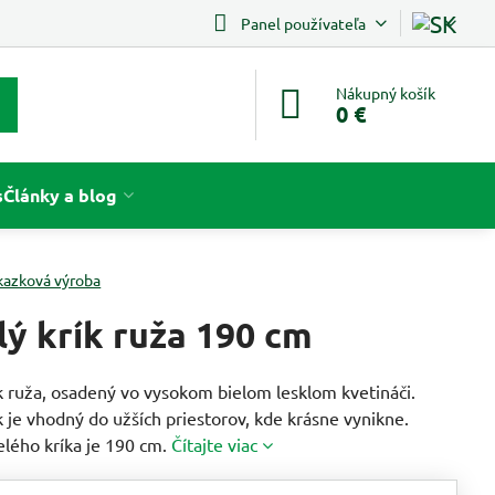
Panel používateľa
Nákupný košík
0 €
s
Články a blog
kazková výroba
ý krík ruža 190 cm
k ruža, osadený vo vysokom bielom lesklom kvetináči.
 je vhodný do užších priestorov, kde krásne vynikne.
lého kríka je 190 cm.
Čítajte viac