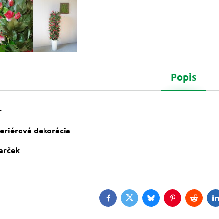
Popis
r
nteriérová dekorácia
darček
Facebook
Twitter
Bluesky
Pinterest
Reddit
L