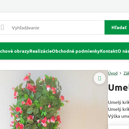
Hľadať
chové obrazy
Realizácie
Obchodné podmienky
Kontakt
O ná
Úvod
Zá
Umel
Umelý krí
Umelý krík
Výška ume