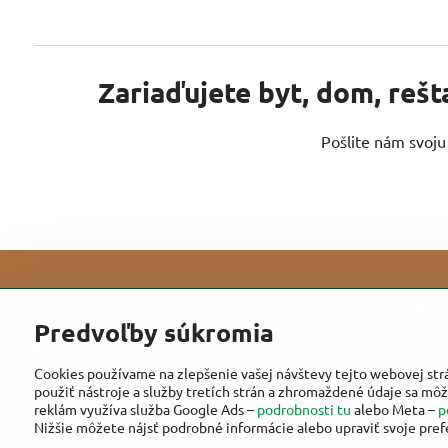
Zariaďujete byt, dom, rešt
Pošlite nám svoj
Viac inšpirácií od umelestromy.sk nájdete 
Predvoľby súkromia
Facebook
Instagram
Cookies používame na zlepšenie vašej návštevy tejto webovej str
použiť nástroje a služby tretích strán a zhromaždené údaje sa môž
reklám využíva služba Google Ads –
podrobnosti tu
alebo Meta –
p
Nižšie môžete nájsť podrobné informácie alebo upraviť svoje pref