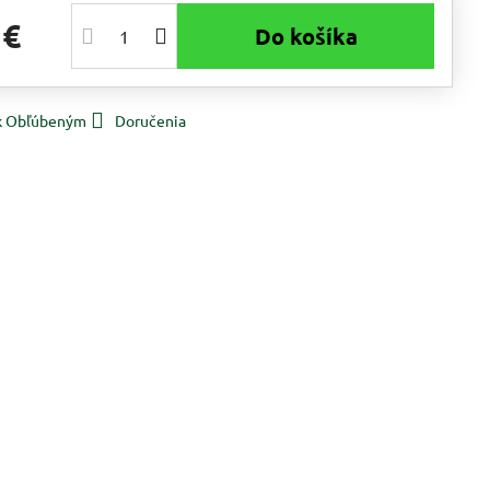
 €
Do košíka
 k Obľúbeným
Doručenia