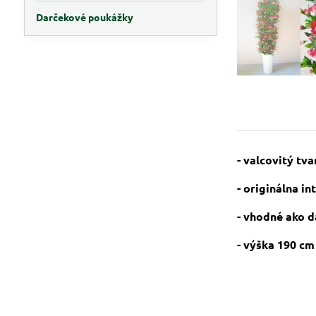
Darčekové poukážky
- valcovitý tva
- originálna i
- vhodné ako 
- výška 190 cm