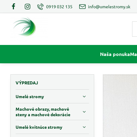
0919 032 135
info@umelestromy.sk
Naša ponuka
Ma
VÝPREDAJ
Umelé stromy
Machové obrazy, machové
steny a machové dekorácie
Umelé kvitnúce stromy