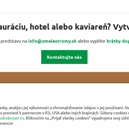
auráciu, hotel alebo kaviareň? Vy
u predstavu na
info@umelestromy.sk
alebo vyplňte
krátky do
Kontaktujte nás
aj na:
ánky, analýzu jej výkonnosti a zhromažďovanie údajov o jej používaní. 
u preniesť k partnerom v EÚ, USA alebo iných krajinách. Súbory cookies 
odrobnosti tu
. Kliknutím na „Prijať všetky cookies“ vyjadrujete svoj súh
erencie
©
2026
Copyright